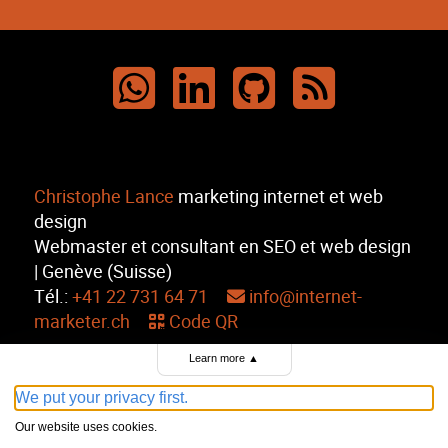
Christophe Lance
marketing internet et web
design
Webmaster et consultant en SEO et web design
| Genève (Suisse)
Tél.:
+41 ‭22 731 64 71‬
info@internet-
marketer.ch
Code QR
Learn more
▲
Copyright © 2026
We put your privacy first.
IDE: CHE-244.245.192
Our website uses cookies.
Mentions légales
Cookies